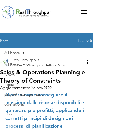
Iscriviti
Post
All Posts
Real Throughput
All Posts
23 giu 2022
Tempo di lettura: 5 min
Sales & Operations Planning e
News
Theory of Constraints
Focus
Aggiornamento:
28 nov 2022
project management
Ovvero come conseguire il 
massimo dalle risorse disponibili e 
operations
generare più profitti, applicando i 
Flow
corretti principi di design dei 
processi di pianificazione 