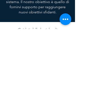
sistema. Il nostro obiettivo è quello di
fornirvi supporto per raggiungere
nuovi obiettivi sfidanti.
Guidati dalle logiche di
massimizzazione dei risultati e
minimizzazione dei rischi, facciamo
ampio ricorso a Proof of Concepts e
modellazioni dinamiche che
misuriamo con le metriche di
Throughput Economics per testare i
benefici e ridurre i rischi prima della
loro implementazione.
CONTATTACI
Nome