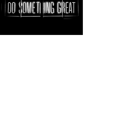
Tracciamo il percorso verso nuovi
risultati
La meta
: obiettivi ambiziosi ma
raggiungibili per andare oltre al
semplice "rumore di fondo".
Da dove si parte
: gli effetti indesiderati
della situazione attuale che frenano
l'azienda.
Come arrivare
: le tattiche che
avvicinano l'azienda all'obiettivo
strategico
​.
Cosa fare
: le azioni necessarie e
sufficienti per implementare le tattiche.