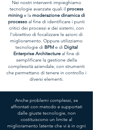
Nei nostri interventi impieghiamo
tecnologie avanzate quali il
process
mining
e la
moderazione dinamica di
processo
al fine di identificare i punti
critici dei processi e dei sistemi, con
l'obiettivo di focalizzare le azioni di
miglioramento. Oppure utilizziamo
tecnologie di
BPM
e di
Digital
Enterprise Architecture
al fine di
semplificare la gestione della
complessità aziendale, con strumenti
che permettano di tenere in controllo i
diversi elementi.
Anche problemi complessi, se
affrontati con metodo e supportati
dalle giuste tecnologie, non
costituiscono un limite al
miglioramento latente che vi è in ogni