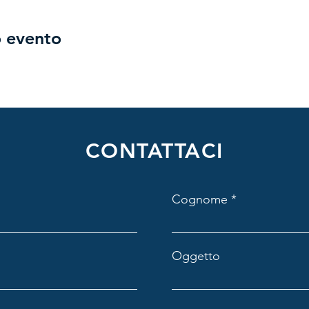
nto, dovrà inserirlo all'atto della registrazione.
o evento
CONTATTACI
Cognome
Oggetto