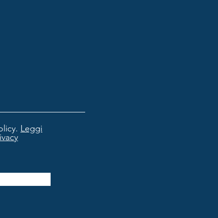
licy.
Leggi
rivacy