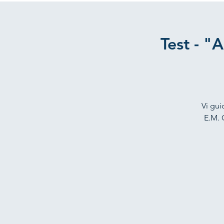
Test - "
Vi gui
E.M. 