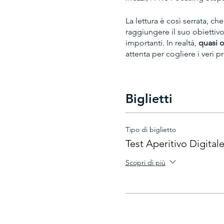
La lettura è così serrata, ch
raggiungere il suo obiettivo.
importanti. In realtà,
quasi 
attenta per cogliere i veri p
Il nostro
"Aperitivo Digital
Constraints
di Real Throughp
Biglietti
concretamente.
Come suggerisce il titolo de
Tipo di biglietto
conoscenze oltre che un m
Test Aperitivo Digital
analcolici), oppure è permes
unita ad un buon bicchiere 
Scopri di più
L'orario è stato pensato per p
mogli / compagni/e si lament
Questa prima sessione è ris
Seguiranno nuove sessioni p