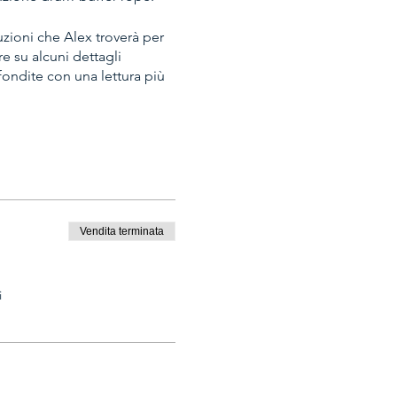
luzioni che Alex troverà per
re su alcuni dettagli
ondite con una lettura più
perti della
Theory of
re come applicarla
 e rilassata di scambio di
Vendita terminata
no (sono tollerati gli
umata di sigaro o di pipa
uccini vista l'ora.
i
ci. Magari i vostri mariti /
.