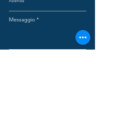
Azienda
Messaggio
Voglio iscrivermi alla newsletter.
Visualizza termini d'uso
Accetto la Privacy Policy.
Leggi
l'informativa sulla privacy
Vorrei informazioni su:
Europrogettazione
Consulenza Strategica
Consulenza Supply Chain
Consulenza Operations
Consulenza Controllo di Gestione
Throughput Economics
Digital Enterprise Architecture
Business Simulation
Demand Driven MRP